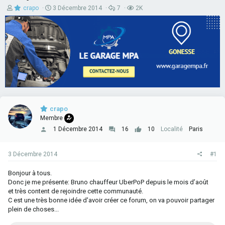
A
D
R
V
crapo
3 Décembre 2014
7
2K
u
a
é
u
t
t
p
e
e
e
o
s
u
d
n
r
e
s
d
d
e
e
é
s
l
b
a
u
d
t
i
s
crapo
c
Membre
u
s
1 Décembre 2014
16
10
Localité
Paris
s
i
o
3 Décembre 2014
#1
n
Bonjour à tous.
Donc je me présente: Bruno chauffeur UberPoP depuis le mois d’août
et très content de rejoindre cette communauté.
C est une très bonne idée d'avoir créer ce forum, on va pouvoir partager
plein de choses...