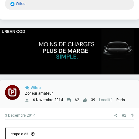
R
Wilou
é
a
c
t
i
o
n
s
:
Wilou
Zoneur amateur
6 Novembre 2014
62
39
Localité
Paris
3 Décembre 2014
#2
crapo a dit: