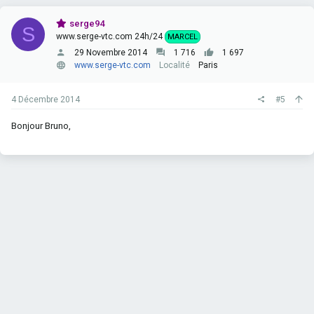
serge94
S
www.serge-vtc.com 24h/24
MARCEL
29 Novembre 2014
1 716
1 697
www.serge-vtc.com
Localité
Paris
4 Décembre 2014
#5
Bonjour Bruno,