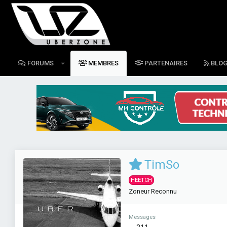
FORUMS
MEMBRES
PARTENAIRES
BLO
TimSo
HEETCH
Zoneur Reconnu
Messages