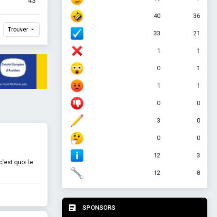
43
40
36
Trouver
33
21
1
1
0
1
1
1
0
0
3
0
0
0
12
3
'est quoi le
12
8
SPONSORS