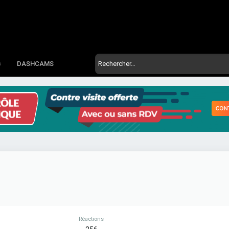
G
DASHCAMS
Réactions