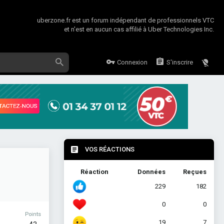
uberzone.fr est un forum indépendant de professionnels VTC
et n'est en aucun cas affilié à Uber Technologies Inc.
Connexion
S'inscrire
VOS RÉACTIONS
Réaction
Données
Reçues
229
182
0
0
Points
19
7