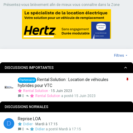
Présentez-vous brièvement afin de mieux vous connaître dans la Zone
Filtres
DISCUSSIONS IMPORTANTES
I
Rental Solution : Location de véhicules
Partenaire
m
hybrides pour VTC
p
Rental Solution
15 Juin 2023
o
0
Rental Solution
15 Juin 2023
r
t
DISCUSSIONS NORMALES
a
n
Reprise LOA
D
t
Didier
Mardi à 17:15
e
0
Didier
Mardi à 17:15