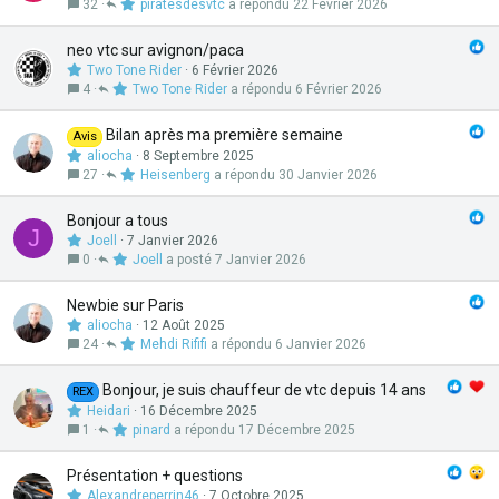
32
piratesdesvtc
22 Février 2026
neo vtc sur avignon/paca
Two Tone Rider
6 Février 2026
4
Two Tone Rider
6 Février 2026
Bilan après ma première semaine
Avis
aliocha
8 Septembre 2025
27
Heisenberg
30 Janvier 2026
Bonjour a tous
J
Joell
7 Janvier 2026
0
Joell
7 Janvier 2026
Newbie sur Paris
aliocha
12 Août 2025
24
Mehdi Rififi
6 Janvier 2026
Bonjour, je suis chauffeur de vtc depuis 14 ans
REX
Heidari
16 Décembre 2025
1
pinard
17 Décembre 2025
Présentation + questions
Alexandreperrin46
7 Octobre 2025