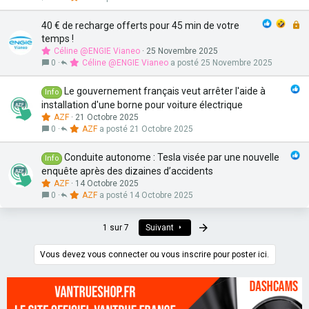
F
40 € de recharge offerts pour 45 min de votre
e
temps !
r
Céline @ENGIE Vianeo
25 Novembre 2025
m
0
Céline @ENGIE Vianeo
25 Novembre 2025
é
Le gouvernement français veut arrêter l'aide à
Info
installation d'une borne pour voiture électrique
AZF
21 Octobre 2025
0
AZF
21 Octobre 2025
Conduite autonome : Tesla visée par une nouvelle
Info
enquête après des dizaines d’accidents
AZF
14 Octobre 2025
0
AZF
14 Octobre 2025
Dernier
1 sur 7
Suivant
Vous devez vous connecter ou vous inscrire pour poster ici.