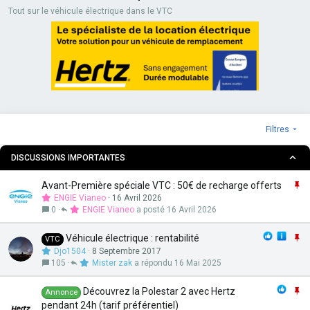
Tout sur le véhicule électrique dans le VTC
Filtres
DISCUSSIONS IMPORTANTES
I
Avant-Première spéciale VTC : 50€ de recharge offerts
m
ENGIE Vianeo
16 Avril 2026
p
0
ENGIE Vianeo
16 Avril 2026
o
r
I
Véhicule électrique : rentabilité
VTC
t
m
Djo1504
8 Septembre 2017
a
p
105
Mister zak
16 Mai 2025
n
o
t
r
I
Découvrez la Polestar 2 avec Hertz
Annonce
e
t
m
pendant 24h (tarif préférentiel)