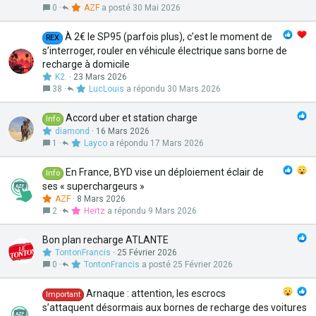
0
AZF
30 Mai 2026
À 2€ le SP95 (parfois plus), c’est le moment de
REX
s’interroger, rouler en véhicule électrique sans borne de
recharge à domicile
K2.
23 Mars 2026
38
LucLouis
30 Mars 2026
Accord uber et station charge
Info
diamond
16 Mars 2026
1
Layco
17 Mars 2026
En France, BYD vise un déploiement éclair de
Info
ses « superchargeurs »
AZF
8 Mars 2026
2
Hertz
9 Mars 2026
Bon plan recharge ATLANTE
TontonFrancis
25 Février 2026
0
TontonFrancis
25 Février 2026
Arnaque : attention, les escrocs
Important
s’attaquent désormais aux bornes de recharge des voitures