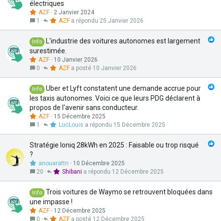
électriques
AZF
2 Janvier 2024
1
AZF
25 Janvier 2026
L'industrie des voitures autonomes est largement
Info
surestimée.
AZF
10 Janvier 2026
0
AZF
10 Janvier 2026
Uber et Lyft constatent une demande accrue pour
Info
les taxis autonomes. Voici ce que leurs PDG déclarent à
propos de l'avenir sans conducteur.
AZF
15 Décembre 2025
1
LucLouis
15 Décembre 2025
Stratégie Ioniq 28kWh en 2025 : Faisable ou trop risqué
?
anouarattn
10 Décembre 2025
20
Shibani
12 Décembre 2025
Trois voitures de Waymo se retrouvent bloquées dans
Info
une impasse !
AZF
12 Décembre 2025
0
AZF
12 Décembre 2025