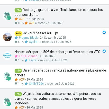
Recharge gratuite à vie : Tesla lance un concours fou
Info
pour ses clients
AZF
27 Juin 2026
0
AZF
27 Juin 2026
Je veux passer au EQV
Avis
Pragma Black
24 Septembre 2025
6
Cyrille1
16 Juin 2026
Nantes aéroport – 50€ de recharge offerts pour les VTC
ENGIE Vianeo
9 Juin 2026
1
Layco
9 Juin 2026
On en reparle : des véhicules autonomes à plus grande
Info
échelle
AZF
29 Mai 2026
1
ChillVTC06
5 Juin 2026
Waymo : les voitures autonomes à la peine avec les
Info
travaux sur les routes et incapables de gérer les voies
inondées
AZF
30 Mai 2026