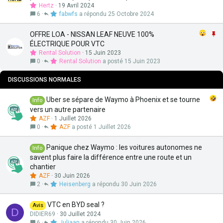
a
p
Hertz
19 Avril 2024
n
o
6
fabwfs
25 Octobre 2024
t
r
e
t
I
OFFRE LOA - NISSAN LEAF NEUVE 100%
a
m
ÉLECTRIQUE POUR VTC
n
p
Rental Solution
15 Juin 2023
t
o
0
Rental Solution
15 Juin 2023
e
r
t
DISCUSSIONS NORMALES
a
n
Uber se sépare de Waymo à Phoenix et se tourne
Info
t
vers un autre partenaire
e
AZF
1 Juillet 2026
0
AZF
1 Juillet 2026
Panique chez Waymo : les voitures autonomes ne
Info
savent plus faire la différence entre une route et un
chantier
AZF
30 Juin 2026
2
Heisenberg
30 Juin 2026
VTC en BYD seal ?
Avis
D
DIDIER69
30 Juillet 2024
6
Juliaan
30 Juin 2026