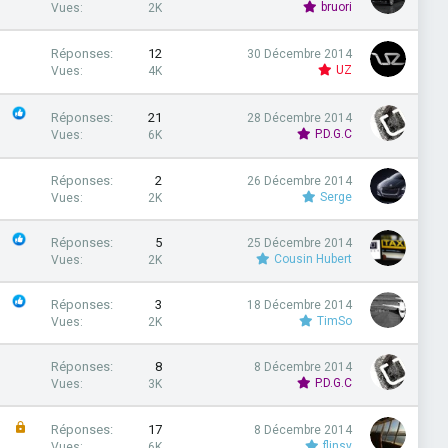
bruori
Vues
2K
Réponses
12
30 Décembre 2014
UZ
Vues
4K
Réponses
21
28 Décembre 2014
P.D.G.C
Vues
6K
Réponses
2
26 Décembre 2014
Serge
Vues
2K
Réponses
5
25 Décembre 2014
Cousin Hubert
Vues
2K
Réponses
3
18 Décembre 2014
TimSo
Vues
2K
Réponses
8
8 Décembre 2014
P.D.G.C
Vues
3K
F
Réponses
17
8 Décembre 2014
e
flinsy
Vues
6K