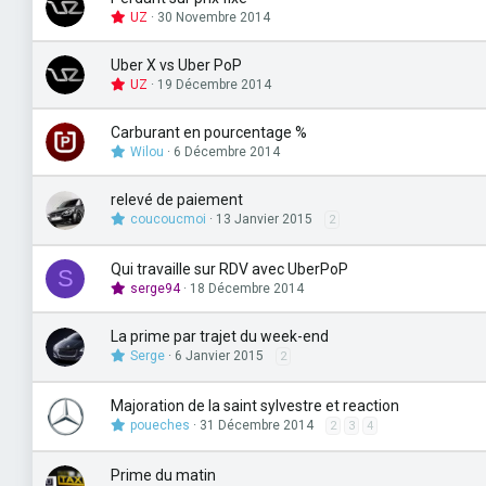
UZ
30 Novembre 2014
Uber X vs Uber PoP
UZ
19 Décembre 2014
Carburant en pourcentage %
Wilou
6 Décembre 2014
relevé de paiement
coucoucmoi
13 Janvier 2015
2
Qui travaille sur RDV avec UberPoP
S
serge94
18 Décembre 2014
La prime par trajet du week-end
Serge
6 Janvier 2015
2
Majoration de la saint sylvestre et reaction
poueches
31 Décembre 2014
2
3
4
Prime du matin