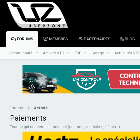
FORUMS
MEMBRES
PARTENAIRES
BLOG
Communauté
Activité VTC
T3P
Garage
Actualités VT
Forums
Activité
Paiements
Tout ce qui concerne la monnaie (courses, pourboires, délais...)