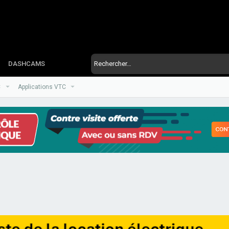
DASHCAMS
C
Applications VTC