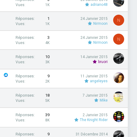
adriano48
Vues
1K
Réponses
1
24 Janvier 2015
N
Nirmoon
Vues
1K
Réponses
3
24 Janvier 2015
N
Nirmoon
Vues
4K
Réponses
10
14 Janvier 2015
bruori
Vues
3K
Réponses
9
11 Janvier 2015
angeleyes
Vues
2K
Réponses
18
7 Janvier 2015
Mike
Vues
5K
Réponses
39
2 Janvier 2015
The Knight Rider
Vues
8K
Réponses
9
31 Décembre 2014