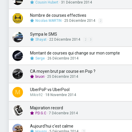
Cousin Hubert
31 Décembre 2014
Nombre de courses effectives
Nicolas MARTIN
25 Décembre 2014
2
Sympa le SMS
Shayat
22 Décembre 2014
2
3
Montant de courses qui change sur mon compte
Serge
26 Décembre 2014
CA moyen brut par course en Pop ?
bruori
25 Décembre 2014
UberPoP vs UberPool
M
Mikis92
18 Novembre 2014
Majoration record
P.D.G.C
7 Décembre 2014
Aujourd'hui c'est calme
Housni
5 Décembre 2014
2