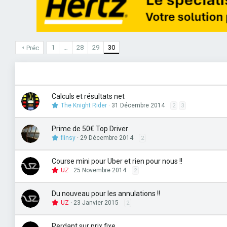
1
…
28
29
30
Préc
Calculs et résultats net
The Knight Rider
31 Décembre 2014
2
3
Prime de 50€ Top Driver
flinsy
29 Décembre 2014
2
Course mini pour Uber et rien pour nous !!
UZ
25 Novembre 2014
2
Du nouveau pour les annulations !!
UZ
23 Janvier 2015
2
Perdant sur prix fixe