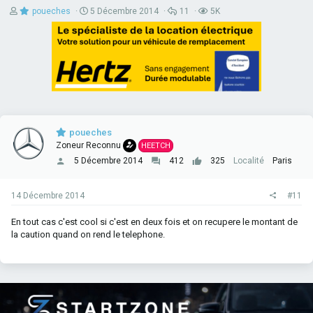
A
D
R
V
poueches
5 Décembre 2014
11
5K
u
a
é
u
t
t
p
e
e
e
o
s
u
d
n
r
e
s
d
d
e
e
é
s
l
b
a
u
d
t
poueches
i
s
Zoneur Reconnu
HEETCH
c
5 Décembre 2014
412
325
Localité
Paris
u
s
s
14 Décembre 2014
#11
i
o
En tout cas c'est cool si c'est en deux fois et on recupere le montant de
n
la caution quand on rend le telephone.