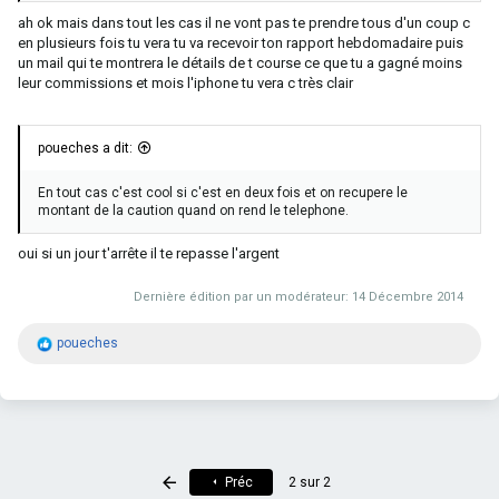
ah ok mais dans tout les cas il ne vont pas te prendre tous d'un coup c
en plusieurs fois tu vera tu va recevoir ton rapport hebdomadaire puis
un mail qui te montrera le détails de t course ce que tu a gagné moins
leur commissions et mois l'iphone tu vera c très clair
poueches a dit:
En tout cas c'est cool si c'est en deux fois et on recupere le
montant de la caution quand on rend le telephone.
oui si un jour t'arrête il te repasse l'argent
Dernière édition par un modérateur:
14 Décembre 2014
R
poueches
é
a
c
t
i
o
n
Premier
Préc
2 sur 2
s