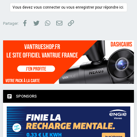
:
Vous devez vous connecter ou vous enregistrer pour répondre ici.
Facebook
Twitter
WhatsApp
Email
Lien
Partager:
SPONSORS