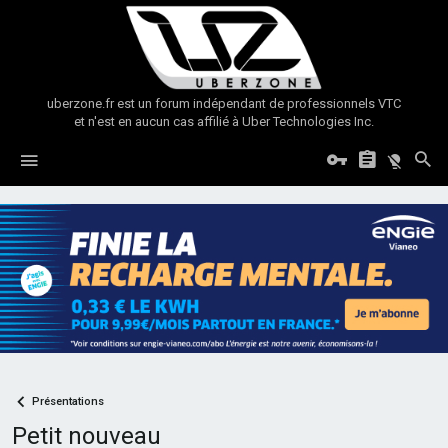
uberzone.fr est un forum indépendant de professionnels VTC
et n'est en aucun cas affilié à Uber Technologies Inc.
Présentations
Petit nouveau