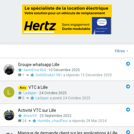
Filtres
Groupe whatsapp Lille
SamiError404
10 Décembre 2025
1
SolidSnake1981
15 Décembre 2025
VTC à Lille
Avis
L
Ladaper
24 Octobre 2025
0
Ladaper
24 Octobre 2025
Activité VTC sur Lille
driver59
23 Septembre 2022
24
Humble_chauffeur
28 Mai 2024
Manque de demande client sur les applications à Lille