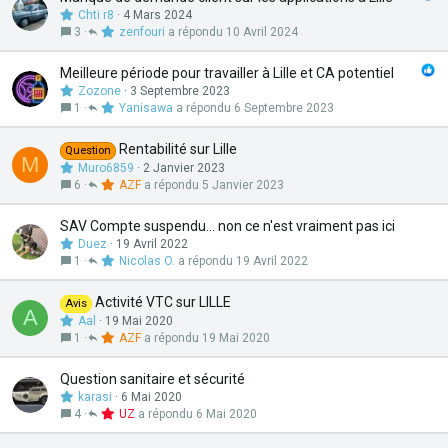
Chti r8
4 Mars 2024
3
zenfouri
10 Avril 2024
Meilleure période pour travailler à Lille et CA potentiel
Zozone
3 Septembre 2023
1
Yanisawa
6 Septembre 2023
Rentabilité sur Lille
Question
M
Muro6859
2 Janvier 2023
6
AZF
5 Janvier 2023
SAV Compte suspendu... non ce n'est vraiment pas ici
Duez
19 Avril 2022
1
Nicolas O.
19 Avril 2022
Activité VTC sur LILLE
Avis
A
Aal
19 Mai 2020
1
AZF
19 Mai 2020
Question sanitaire et sécurité
karasi
6 Mai 2020
4
UZ
6 Mai 2020