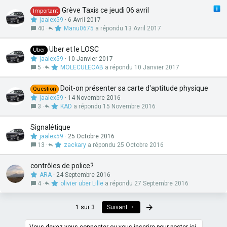
Grève Taxis ce jeudi 06 avril
Important
jaalex59
6 Avril 2017
40
Manu0675
13 Avril 2017
Uber et le LOSC
Uber
jaalex59
10 Janvier 2017
5
MOLECULECAB
10 Janvier 2017
Doit-on présenter sa carte d'aptitude physique
Question
jaalex59
14 Novembre 2016
3
KAD
15 Novembre 2016
Signalétique
jaalex59
25 Octobre 2016
13
zackary
25 Octobre 2016
contrôles de police?
ARA
24 Septembre 2016
4
olivier uber Lille
27 Septembre 2016
Dernier
1 sur 3
Suivant
Vous devez vous connecter ou vous inscrire pour poster ici.