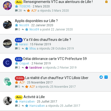
F
Renseignements VTC aux alentours de Lille !
Avis
e
TOSC95
2 Mars 2020
r
28
AZF
3 Mars 2020
m
é
Applis disponibles sur Lille ?
Nico59
22 Janvier 2020
0
Nico59
22 Janvier 2020
Y'a t'il des chauffeurs de Lille ?
Lille
karasi
15 Février 2019
5
lillou
28 Octobre 2019
Délai délivrance carte VTC Préfecture 59
Lille
C
Coguet
2 Février 2019
3
taxidriver
2 Février 2019
La réalité d'un chauffeur VTC Lillois Uber
Vidéo
AZF
25 Novembre 2017
5
AZF
25 Novembre 2017
Activité à Lille
Avis
HamzaBen
25 Juillet 2017
2
HamzaBen
25 Juillet 2017