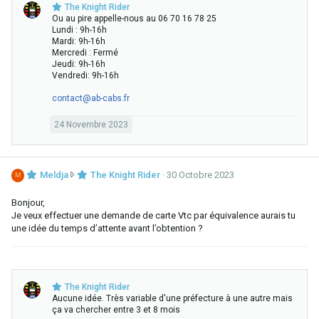
u
The Knight Rider
r
Ou au pire appelle-nous au 06 70 16 78 25
l
Lundi : 9h-16h
e
Mardi: 9h-16h
Mercredi : Fermé
p
Jeudi: 9h-16h
r
Vendredi: 9h-16h
o
f
contact@ab-cabs.fr
i
l
24 Novembre 2023
d
e
T
h
M
Meldja
The Knight Rider
30 Octobre 2023
M
e
e
K
l
Bonjour,
n
d
Je veux effectuer une demande de carte Vtc par équivalence aurais tu
i
j
une idée du temps d’attente avant l’obtention ?
g
a
h
a
t
é
R
c
i
The Knight Rider
r
d
Aucune idée. Très variable d'une préfecture à une autre mais
i
ça va chercher entre 3 et 8 mois
e
t