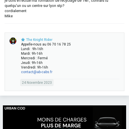
je dois effectué ma formation de recyclage de 14h , connais tu
r
e
i
quelqu'un ou un centre sur lyon stp?
o
r
n
cordialement
f
.
o
Mike
i
6
l
9
d
a
e
é
V
The Knight Rider
c
4
Appelle-nous au 06 70 16 78 25
r
0
Lundi : 9h-16h
i
.
Mardi: 9h-16h
t
Mercredi : Fermé
s
Jeudi: 9h-16h
u
Vendredi: 9h-16h
r
contact@ab-cabs.fr
l
e
24 Novembre 2023
p
r
o
f
i
l
d
e