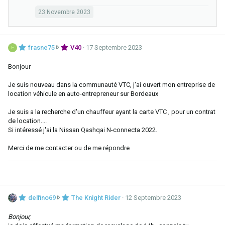
r
s
23 Novembre 2023
.
u
r
l
e
f
frasne75
V40
17 Septembre 2023
F
p
r
r
a
Bonjour
o
s
f
n
Je suis nouveau dans la communauté VTC, j'ai ouvert mon entreprise de
i
e
location véhicule en auto-entrepreneur sur Bordeaux
l
7
d
5
Je suis a la recherche d'un chauffeur ayant la carte VTC , pour un contrat
e
a
de location....
T
é
Si intéressé j'ai la Nissan Qashqai N-connecta 2022.
h
c
e
r
Merci de me contacter ou de me répondre
K
i
n
t
i
s
g
u
h
r
t
d
delfino69
The Knight Rider
12 Septembre 2023
l
R
e
e
i
l
Bonjour,
p
d
f