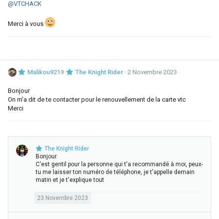
@VTCHACK
Merci à vous
M
Malikou921
The Knight Rider
2 Novembre 2023
a
l
Bonjour
i
On m'a dit de te contacter pour le renouvellement de la carte vtc
k
Merci
o
u
9
2
The Knight Rider
1
Bonjour.
a
C'est gentil pour la personne qui t'a recommandé à moi, peux-
é
tu me laisser ton numéro de téléphone, je t'appelle demain
c
matin et je t'explique tout
r
i
23 Novembre 2023
t
s