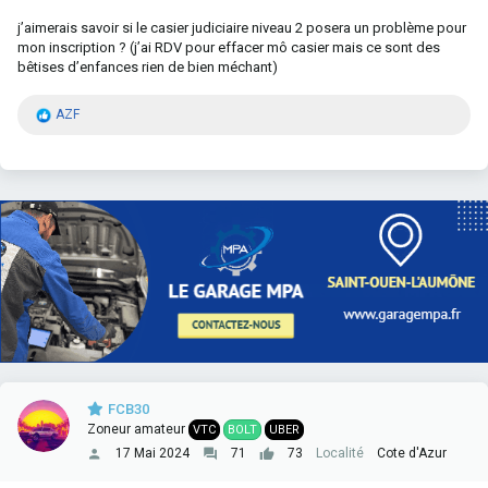
j’aimerais savoir si le casier judiciaire niveau 2 posera un problème pour
mon inscription ? (j’ai RDV pour effacer mô casier mais ce sont des
bêtises d’enfances rien de bien méchant)
R
AZF
é
a
c
t
i
o
n
s
:
FCB30
Zoneur amateur
VTC
BOLT
UBER
17 Mai 2024
71
73
Localité
Cote d'Azur