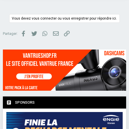
i
o
n
s
Vous devez vous connecter ou vous enregistrer pour répondre ici.
:
Facebook
Twitter
WhatsApp
Email
Lien
Partager:
SPONSORS