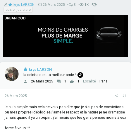
A
D
R
V
T
krys LARSON
26 Mars 2025
3
1K
u
a
é
u
a
casier judiciare
t
t
p
e
g
e
e
o
s
s
u
d
n
r
e
s
d
d
e
e
é
s
l
b
a
u
d
t
i
s
c
krys LARSON
u
s
la ceinture est ta meilleur amie !!
s
26 Mars 2025
1
1
Localité
Paris
i
o
n
26 Mars 2025
#1
je suis simple mais cela ne veux pas dire que je n’ai pas de convictions
ou mes propres idéologies,j’aime le respect et la nature je ne dramatise
jamais quand il ya un pépin . j’aimerais que les gens penses moins à eux
.
force à vous !!!!