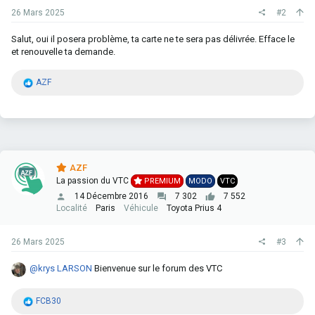
26 Mars 2025
#2
Salut, oui il posera problème, ta carte ne te sera pas délivrée. Efface le
et renouvelle ta demande.
R
AZF
é
a
c
t
i
o
n
AZF
s
La passion du VTC
PREMIUM
MODO
VTC
:
14 Décembre 2016
7 302
7 552
Localité
Paris
Véhicule
Toyota Prius 4
26 Mars 2025
#3
@krys LARSON
Bienvenue sur le forum des VTC
R
FCB30
é