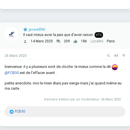
a
c
t
i
o
n
jeremfl90
s
Il vaut mieux avoir la paix que d'avoir raison.
VTC
:
14 Mars 2025
209
186
Localité
Paris
26 Mars 2025
#4
bienvenue. il y a plusieurs sont de cloche. le mieux comme la dit
@FCB30
est de l'effacer avant .
petite anecdote. moi le mien étais pas vierge mais j'ai quand même eu
ma carte .
Dernière édition par un modérateur:
26 Mars 2025
R
FCB30
é
a
c
t