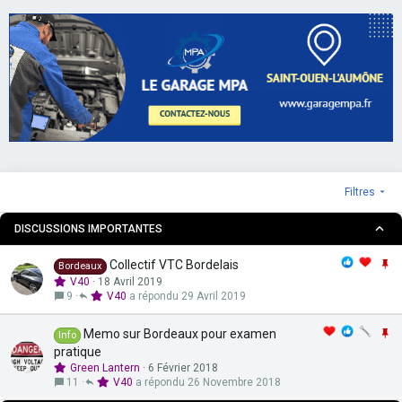
Filtres
DISCUSSIONS IMPORTANTES
I
Collectif VTC Bordelais
Bordeaux
m
V40
18 Avril 2019
p
9
V40
29 Avril 2019
o
r
I
Memo sur Bordeaux pour examen
Info
t
m
pratique
a
p
Green Lantern
6 Février 2018
n
o
11
V40
26 Novembre 2018
t
r