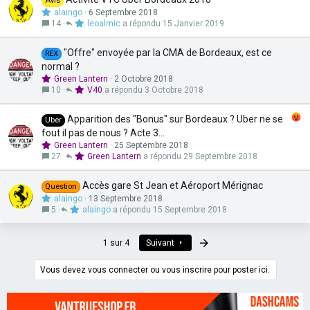
Avis
alaingo
6 Septembre 2018
14
leoalmic
15 Janvier 2019
"Offre" envoyée par la CMA de Bordeaux, est ce
REX
normal ?
Green Lantern
2 Octobre 2018
10
V40
3 Octobre 2018
Apparition des "Bonus" sur Bordeaux ? Uber ne se
Uber
fout il pas de nous ? Acte 3...
Green Lantern
25 Septembre 2018
27
Green Lantern
29 Septembre 2018
Accès gare St Jean et Aéroport Mérignac
Question
alaingo
13 Septembre 2018
5
alaingo
15 Septembre 2018
Dernier
1 sur 4
Suivant
Vous devez vous connecter ou vous inscrire pour poster ici.