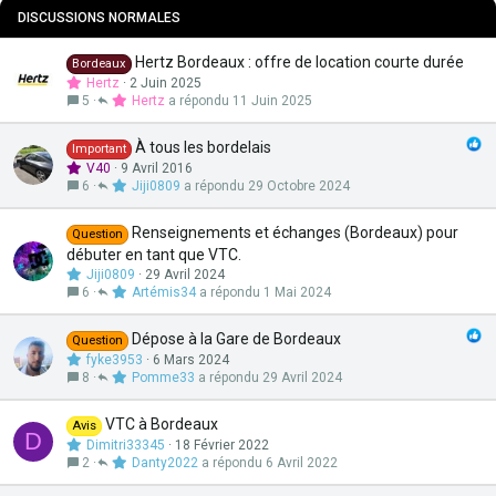
e
t
DISCUSSIONS NORMALES
a
n
Hertz Bordeaux : offre de location courte durée
Bordeaux
t
Hertz
2 Juin 2025
e
5
Hertz
11 Juin 2025
À tous les bordelais
Important
V40
9 Avril 2016
6
Jiji0809
29 Octobre 2024
Renseignements et échanges (Bordeaux) pour
Question
débuter en tant que VTC.
Jiji0809
29 Avril 2024
6
Artémis34
1 Mai 2024
Dépose à la Gare de Bordeaux
Question
fyke3953
6 Mars 2024
8
Pomme33
29 Avril 2024
VTC à Bordeaux
Avis
D
Dimitri33345
18 Février 2022
2
Danty2022
6 Avril 2022