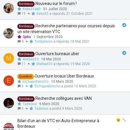
Nouveau sur le forum !
Bordeaux
Keke33480
31 Juillet 2020
19
Keke33
21 Octobre 2021
Recherche partenaires pour courses depuis
Bordeaux
un site réservation VTC
Spike
1 Septembre 2020
4
Timbaleros
18 Mai 2021
Ouverture bureaux uber
Bordeaux
M
Matbad33
18 Mai 2020
11
Matbad33
19 Mai 2020
Ouverture locaux Uber Bordeaux
Question
E
Elchapodelocho
10 Mars 2020
0
Elchapodelocho
10 Mars 2020
Recherche collègues avec VAN
Bordeaux
Tadeous
9 Mars 2020
0
Tadeous
9 Mars 2020
Bilan d'un an de VTC en Auto-Entrepreneur à
Bordeaux