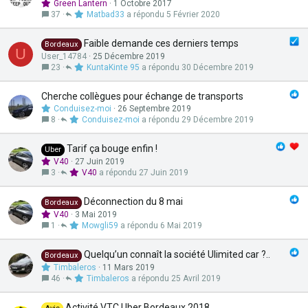
Green Lantern
1 Octobre 2017
37
Matbad33
5 Février 2020
Faible demande ces derniers temps
Bordeaux
U
User_14784
25 Décembre 2019
23
KuntaKinte 95
30 Décembre 2019
Cherche collègues pour échange de transports
Conduisez-moi
26 Septembre 2019
8
Conduisez-moi
29 Décembre 2019
Tarif ça bouge enfin !
Uber
V40
27 Juin 2019
3
V40
27 Juin 2019
Déconnection du 8 mai
Bordeaux
V40
3 Mai 2019
1
Mowgli59
6 Mai 2019
Quelqu’un connaît la société Ulimited car ?..
Bordeaux
Timbaleros
11 Mars 2019
46
Timbaleros
25 Avril 2019
Activité VTC Uber Bordeaux 2018